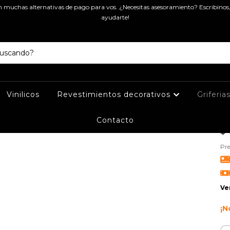
muchas alternativas de pago para vos. ¿Necesitas asesoramiento? Escribinos
Ini
ayudarte!
M
F
Vinilicos
Revestimientos decorativos
Griferia
Contacto
$4
Pre
Ve
¡N