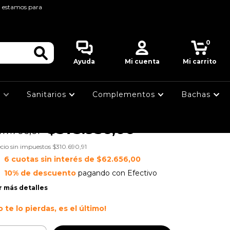
, estamos para
cio
>
GRIFERIAS
>
BAÑO
>
ONOCOMANDO
>
V LIBBY LAVATORIO MONOCOMANDO
0
FV LIBBY
Ayuda
Mi cuenta
Mi carrito
LAVATORIO
MONOCOMANDO
s
Sanitarios
Complementos
Bachas
$375.936,00
17.706,61
cio sin impuestos
$310.690,91
6
cuotas sin interés de
$62.656,00
10% de descuento
pagando con Efectivo
r más detalles
o te lo pierdas, es el último!