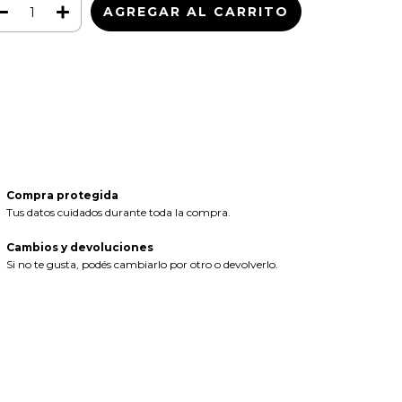
Medios de envío
CAMBIAR CP
regas para el CP:
CALCULAR
iciá sesión
y usá tus datos de entrega
sé mi código postal
Compra protegida
Tus datos cuidados durante toda la compra.
Cambios y devoluciones
Si no te gusta, podés cambiarlo por otro o devolverlo.