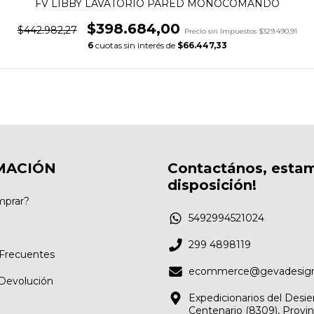
FV LIBBY LAVATORIO PARED MONOCOMANDO
$398.684,00
$442.982,27
Precio sin impuestos
$329.490,91
6
cuotas sin interés de
$66.447,33
MACIÓN
Contactános, esta
disposición!
prar?
5492994521024
299 4898119
Frecuentes
ecommerce@gevadesign
 Devolución
Expedicionarios del Desie
Centenario (8309), Provin