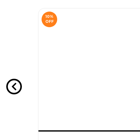
10
%
OFF