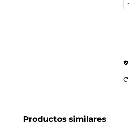
Ent
In
No 
Productos similares