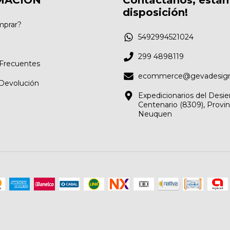
MACIÓN
Contactános, esta
disposición!
prar?
5492994521024
299 4898119
Frecuentes
ecommerce@gevadesign
 Devolución
Expedicionarios del Desie
Centenario (8309), Provin
Neuquen