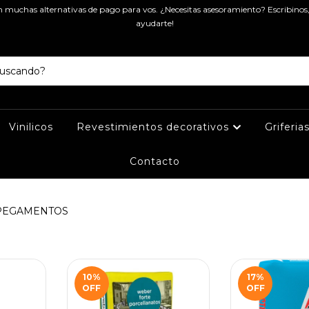
muchas alternativas de pago para vos. ¿Necesitas asesoramiento? Escribinos
ayudarte!
Vinilicos
Revestimientos decorativos
Griferia
Contacto
PEGAMENTOS
10
%
17
%
OFF
OFF