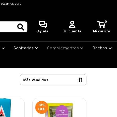
, estamos para
0
Ayuda
Mi cuenta
Mi carrito
s
Sanitarios
Complementos
Bachas
10
%
OFF