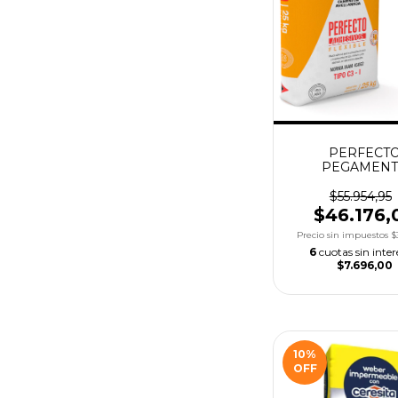
PERFECT
PEGAMEN
FLEXIBLE X2
$55.954,95
$46.176,
Precio sin impuestos
$
6
cuotas sin inter
$7.696,00
10
%
OFF