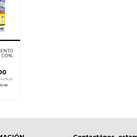
MENTO
 CON
0KGS
00
24.276,03
és de