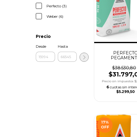
Perfecto (3)
Weber (6)
Precio
Desde
Hasta
PERFECT
PEGAMEN
PORCELANATO 
$38.530,80
$31.797,
Precio sin impuestos
$
6
cuotas sin inter
$5.299,50
17
%
OFF