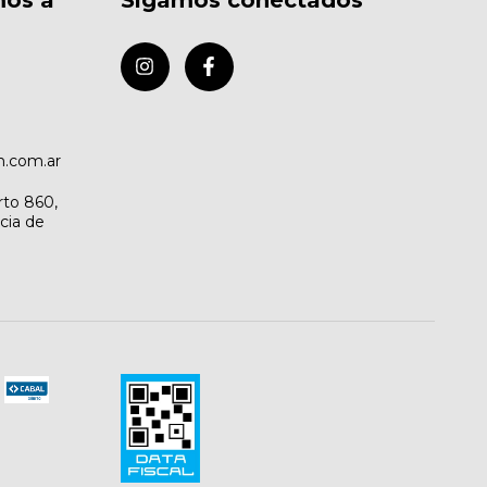
mos a
Sigamos conectados
.com.ar
rto 860,
cia de