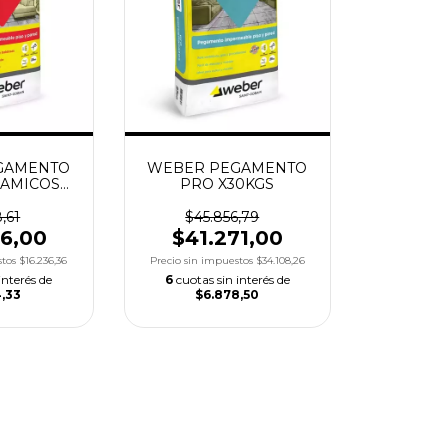
GAMENTO
WEBER PEGAMENTO
RAMICOS
PRO X30KGS
GS
,61
$45.856,79
46,00
$41.271,00
stos
$16.236,36
Precio sin impuestos
$34.108,26
interés de
6
cuotas sin interés de
4,33
$6.878,50