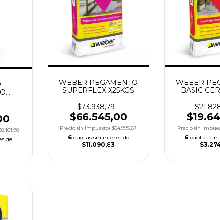
WEBER PEGAMENTO
WEBER PE
O
SUPERFLEX X25KGS
BASIC CE
TO
X25K
5KGS
$73.938,79
$21.828
$66.545,00
$19.6
00
Precio sin impuestos
$54.995,87
Precio sin impue
38.161,98
6
cuotas sin interés de
6
cuotas sin 
és de
$11.090,83
$3.27