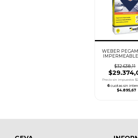
WEBER PEGA
IMPERMEABLE
CERESITA X3
$32.638,11
$29.374,
Precio sin impuestos
$
6
cuotas sin inter
$4.895,67