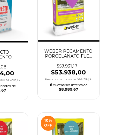
WEBER PEGAMENTO
CTO
PORCELANATO FLEX
ENTO
X25KGS
E X25KGS
$59.931,17
,08
$53.938,00
94,00
Precio sin impuestos
$44.576,86
stos
$13.218,18
6
cuotas sin interés de
interés de
$8.989,67
,67
10
%
OFF