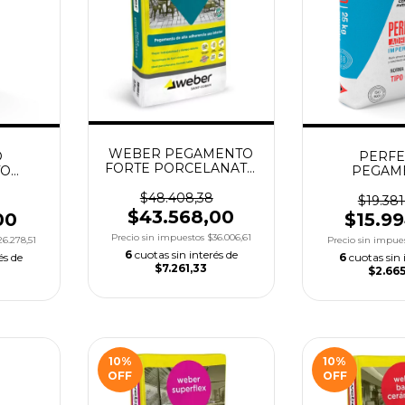
WEBER PEGAMENTO
O
PERFE
FORTE PORCELANATO
TO
PEGAM
X25KGS
X25KGS
IMPERMEABL
$48.408,38
$19.381
$43.568,00
00
$15.9
Precio sin impuestos
$36.006,61
26.278,51
Precio sin impue
6
cuotas sin interés de
és de
6
cuotas sin 
$7.261,33
$2.665
10
%
10
%
OFF
OFF