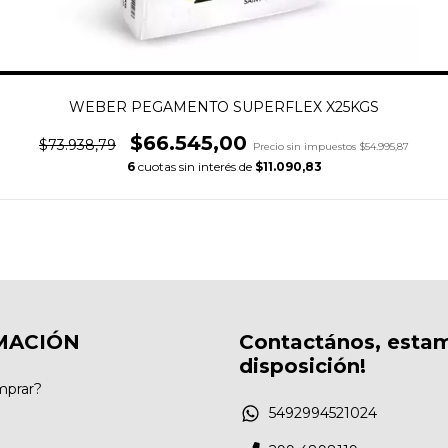
WEBER PEGAMENTO SUPERFLEX X25KGS
$66.545,00
$73.938,79
Precio sin impuestos
$54.995,87
6
cuotas sin interés de
$11.090,83
MACIÓN
Contactános, esta
disposición!
prar?
5492994521024