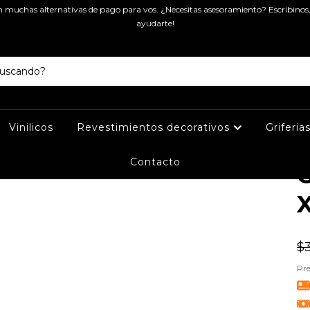
muchas alternativas de pago para vos. ¿Necesitas asesoramiento? Escribinos
Ini
ayudarte!
P
W
CE
Vinilicos
Revestimientos decorativos
Griferia
Contacto
$3
Pre