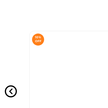
10
%
OFF