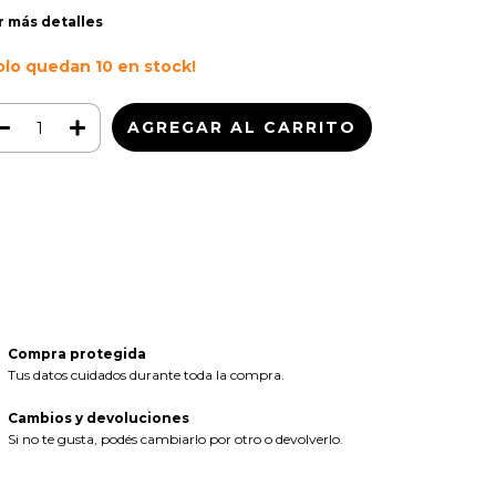
r más detalles
olo quedan
10
en stock!
Medios de envío
CAMBIAR CP
regas para el CP:
CALCULAR
iciá sesión
y usá tus datos de entrega
sé mi código postal
Compra protegida
Tus datos cuidados durante toda la compra.
Cambios y devoluciones
Si no te gusta, podés cambiarlo por otro o devolverlo.