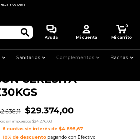
, estamos para
cio
>
COMPLEMENTOS
>
ADHESIVOS
>
EGAMENTOS
>
EBER PEGAMENTO IMPERMEABLE CON
0
RESITA X30KGS
WEBER
Ayuda
Mi cuenta
Mi carrito
PEGAMENTO
s
Sanitarios
Complementos
Bachas
IMPERMEABLE
CON CERESITA
X30KGS
$29.374,00
2.638,11
cio sin impuestos
$24.276,03
6
cuotas sin interés de
$4.895,67
10% de descuento
pagando con Efectivo