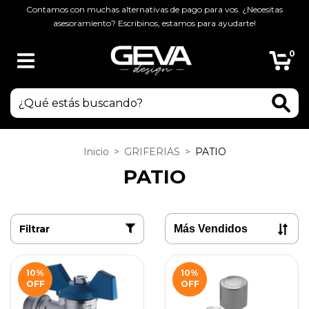
Contamos con muchas alternativas de pago para vos. ¿Necesitas
asesoramiento? Escribinos, estamos para ayudarte!
0
Inicio
>
GRIFERIAS
>
PATIO
PATIO
Filtrar
10
%
10
%
OFF
OFF