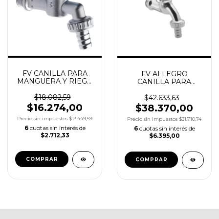
FV CANILLA PARA
FV ALLEGRO
MANGUERA Y RIEGO
CANILLA PARA
1/4 DE GIRO
MANGUERA
$18.082,59
$42.633,63
$16.274,00
$38.370,00
Precio sin impuestos
$13.449,59
Precio sin impuestos
$31.710,74
6
cuotas sin interés de
6
cuotas sin interés de
$2.712,33
$6.395,00