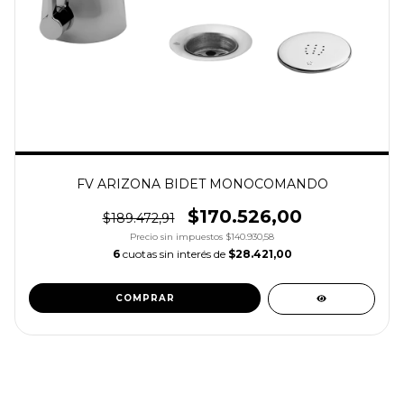
FV ARIZONA BIDET MONOCOMANDO
$170.526,00
$189.472,91
Precio sin impuestos
$140.930,58
6
cuotas sin interés de
$28.421,00