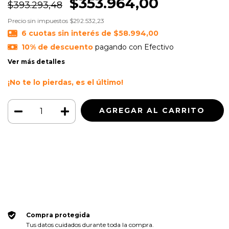
$353.964,00
$393.293,48
Precio sin impuestos
$292.532,23
6
cuotas sin interés de
$58.994,00
10% de descuento
pagando con Efectivo
Ver más detalles
¡No te lo pierdas, es el último!
Medios de envío
CAMBIAR CP
Entregas para el CP:
CALCULAR
Iniciá sesión
y usá tus datos de entrega
No sé mi código postal
Compra protegida
Tus datos cuidados durante toda la compra.