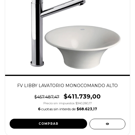
FV LIBBY LAVATORIO MONOCOMANDO ALTO
$411.739,00
$457.487,47
Precio sin impuestos
$340.280,17
6
cuotas sin interés de
$68.623,17