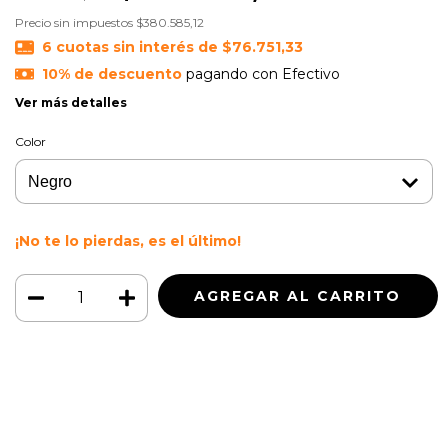
Precio sin impuestos
$380.585,12
6
cuotas sin interés de
$76.751,33
10% de descuento
pagando con Efectivo
Ver más detalles
Color
¡No te lo pierdas, es el último!
Medios de envío
CAMBIAR CP
Entregas para el CP:
CALCULAR
Iniciá sesión
y usá tus datos de entrega