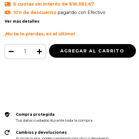
6
cuotas sin interés de
$18.382,67
10% de descuento
pagando con Efectivo
Ver más detalles
¡No te lo pierdas, es el último!
Medios de envío
CAMBIAR CP
Entregas para el CP:
CALCULAR
Iniciá sesión
y usá tus datos de entrega
No sé mi código postal
Compra protegida
Tus datos cuidados durante toda la compra.
Cambios y devoluciones
Si no te gusta, podés cambiarlo por otro o devolverlo.