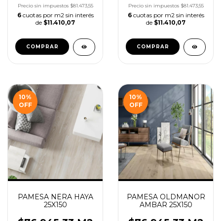
Precio sin impuestos
$81.473,55
Precio sin impuestos
$81.473,55
6
cuotas por m2 sin interés
6
cuotas por m2 sin interés
de
$11.410,07
de
$11.410,07
COMPRAR
COMPRAR
10
%
10
%
OFF
OFF
PAMESA NERA HAYA
PAMESA OLDMANOR
25X150
AMBAR 25X150