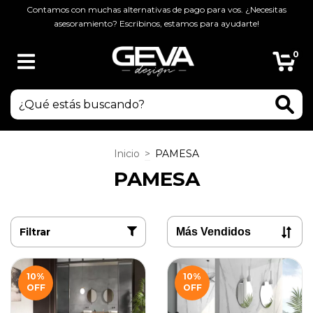
Contamos con muchas alternativas de pago para vos. ¿Necesitas
asesoramiento? Escribinos, estamos para ayudarte!
0
Inicio
>
PAMESA
PAMESA
Filtrar
10
%
10
%
OFF
OFF