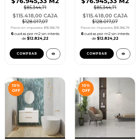
$76.945,33 M2
$76.945,33 M2
$85.344,71
$85.344,71
$115.418,00 CAJA
$115.418,00 CAJA
$128.017,07
$128.017,07
Precio sin impuestos
$95.386,78
Precio sin impuestos
$95.386,78
6
cuotas por m2 sin interés
6
cuotas por m2 sin interés
de
$12.824,22
de
$12.824,22
COMPRAR
COMPRAR
10
%
10
%
OFF
OFF