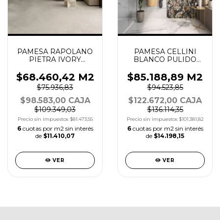
PAMESA RAPOLANO
PAMESA CELLINI
PIETRA IVORY
BLANCO PULIDO
60X120
60X120
$68.460,42 M2
$85.188,89 M2
$75.936,83
$94.523,85
$98.583,00 CAJA
$122.672,00 CAJA
$109.349,03
$136.114,35
Precio sin impuestos
$81.473,55
Precio sin impuestos
$101.381,82
6
cuotas por m2 sin interés
6
cuotas por m2 sin interés
de
$11.410,07
de
$14.198,15
VER
VER