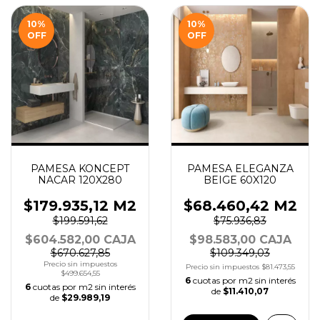
10
%
10
%
OFF
OFF
PAMESA KONCEPT
PAMESA ELEGANZA
NACAR 120X280
BEIGE 60X120
$179.935,12 M2
$68.460,42 M2
$199.591,62
$75.936,83
$604.582,00 CAJA
$98.583,00 CAJA
$670.627,85
$109.349,03
Precio sin impuestos
Precio sin impuestos
$81.473,55
$499.654,55
6
cuotas por m2 sin interés
6
cuotas por m2 sin interés
de
$11.410,07
de
$29.989,19