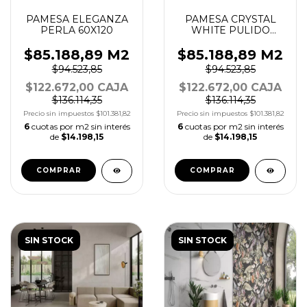
PAMESA ELEGANZA
PAMESA CRYSTAL
PERLA 60X120
WHITE PULIDO
60X120
$85.188,89 M2
$85.188,89 M2
$94.523,85
$94.523,85
$122.672,00 CAJA
$122.672,00 CAJA
$136.114,35
$136.114,35
Precio sin impuestos
$101.381,82
Precio sin impuestos
$101.381,82
6
cuotas por m2 sin interés
6
cuotas por m2 sin interés
de
$14.198,15
de
$14.198,15
COMPRAR
COMPRAR
SIN STOCK
SIN STOCK