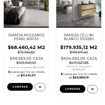
PAMESA MOLEANOS
PAMESA CELLINI
PEARL 60X120
BLANCO 120X280
$68.460,42 M2
$179.935,12 M2
$75.936,83
$199.591,62
$98.583,00 CAJA
$604.582,00 CAJA
$109.349,03
$670.627,85
Precio sin impuestos
Precio sin impuestos
$81.473,55
$499.654,55
6
cuotas por m2 sin interés
6
cuotas por m2 sin interés
de
$11.410,07
de
$29.989,19
COMPRAR
COMPRAR