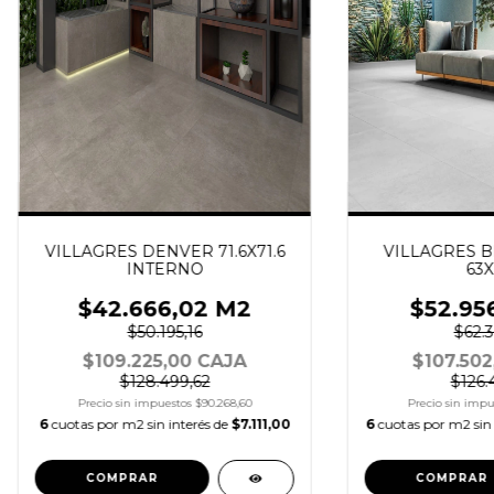
VILLAGRES DENVER 71.6X71.6
VILLAGRES B
INTERNO
63X
$42.666,02 M2
$52.95
$50.195,16
$62.3
$109.225,00 CAJA
$107.502
$128.499,62
$126.
Precio sin impuestos
$90.268,60
Precio sin imp
6
cuotas por m2 sin interés de
$7.111,00
6
cuotas por m2 sin 
COMPRAR
COMPRAR