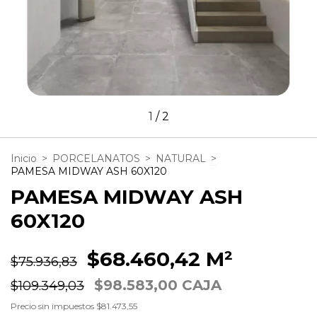
1
/
2
Inicio
>
PORCELANATOS
>
NATURAL
>
PAMESA MIDWAY ASH 60X120
PAMESA MIDWAY ASH
60X120
$68.460,42 M²
$75.936,83
$98.583,00 CAJA
$109.349,03
Precio sin impuestos
$81.473,55