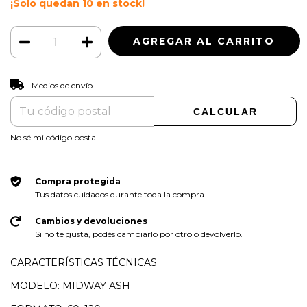
¡Solo quedan
10
en stock!
CAMBIAR CP
Entregas para el CP:
Medios de envío
CALCULAR
No sé mi código postal
Compra protegida
Tus datos cuidados durante toda la compra.
Cambios y devoluciones
Si no te gusta, podés cambiarlo por otro o devolverlo.
CARACTERÍSTICAS TÉCNICAS
MODELO: MIDWAY ASH