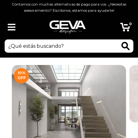
Contamos con muchas alternativas de pago para vos. ¿Necesitas
asesoramiento? Escribinos, estamos para ayudarte!
0
10
%
OFF