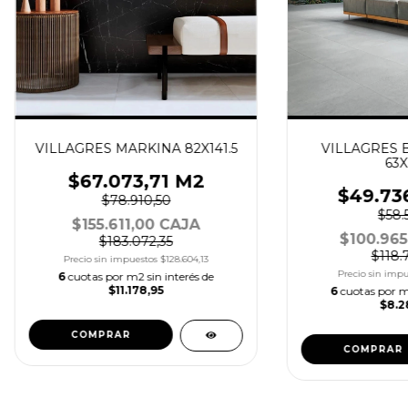
VILLAGRES MARKINA 82X141.5
VILLAGRES 
63X
$67.073,71 M2
$49.73
$78.910,50
$58.5
$155.611,00 CAJA
$100.965
$183.072,35
$118.
Precio sin impuestos
$128.604,13
Precio sin imp
6
cuotas por m2 sin interés de
$11.178,95
6
cuotas por m2
$8.2
COMPRAR
COMPRAR