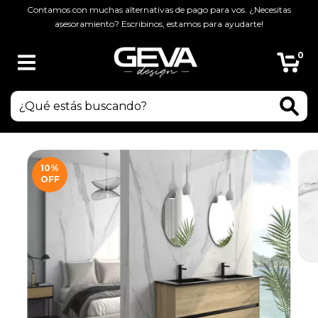
Contamos con muchas alternativas de pago para vos. ¿Necesitas
asesoramiento? Escribinos, estamos para ayudarte!
0
10
%
OFF