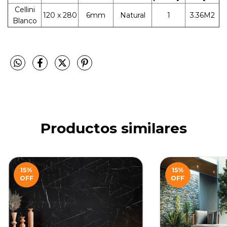
Cellini
120 x 280
6mm
Natural
1
3.36M2
Blanco
Productos similares
15
%
15
%
OFF
OFF