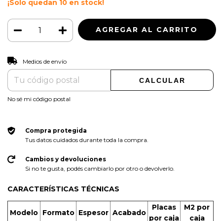
¡Solo quedan
10
en stock!
CAMBIAR CP
Entregas para el CP:
Medios de envío
CALCULAR
No sé mi código postal
Compra protegida
Tus datos cuidados durante toda la compra.
Cambios y devoluciones
Si no te gusta, podés cambiarlo por otro o devolverlo.
CARACTERÍSTICAS TÉCNICAS
Placas
M2 por
Modelo
Formato
Espesor
Acabado
por caja
caja