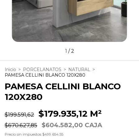
1
/
2
Inicio
>
PORCELANATOS
>
NATURAL
>
PAMESA CELLINI BLANCO 120X280
PAMESA CELLINI BLANCO
120X280
$179.935,12 M²
$199.591,62
$604.582,00 CAJA
$670.627,85
Precio sin impuestos
$499.654,55