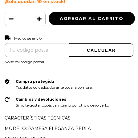
¡Solo quedan
10
en stock!
CAMBIAR CP
Entregas para el CP:
Medios de envío
CALCULAR
No sé mi código postal
Compra protegida
Tus datos cuidados durante toda la compra.
Cambios y devoluciones
Si no te gusta, podés cambiarlo por otro o devolverlo.
CARACTERÍSTICAS TÉCNICAS
MODELO: PAMESA ELEGANZA PERLA