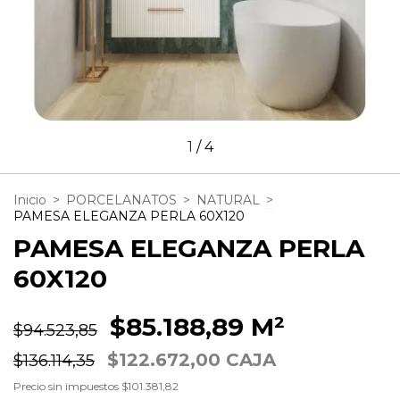
1
/
4
Inicio
>
PORCELANATOS
>
NATURAL
>
PAMESA ELEGANZA PERLA 60X120
PAMESA ELEGANZA PERLA
60X120
$85.188,89 M²
$94.523,85
$122.672,00 CAJA
$136.114,35
Precio sin impuestos
$101.381,82