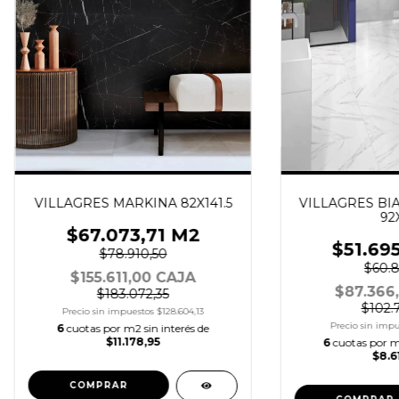
VILLAGRES MARKINA 82X141.5
VILLAGRES BI
92
$67.073,71 M2
$51.69
$78.910,50
$60.8
$155.611,00 CAJA
$87.366
$183.072,35
$102.
Precio sin impuestos
$128.604,13
Precio sin imp
6
cuotas por m2 sin interés de
$11.178,95
6
cuotas por m2
$8.6
COMPRAR