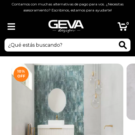
Contamos con muchas alternativas de pago para vos. ¿Necesitas
asesoramiento? Escribinos, estamos para ayudarte!
0
10
%
OFF