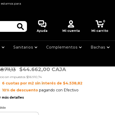
, estamos para
cio
>
CERAMICOS
>
NATURAL
>
ME BOTANICO BRANCO 45X90 PARED
LUME BOTANICO
0
BRANCO 45X90
Ayuda
Mi cuenta
Mi carrito
PARED
s
Sanitarios
Complementos
Bachas
$27.232,93 M²
1.897,03
$44.662,00 CAJA
8.711,13
cio sin impuestos
$36.910,74
6
cuotas por m2 sin interés de
$4.538,82
10% de descuento
pagando con Efectivo
r más detalles
dida