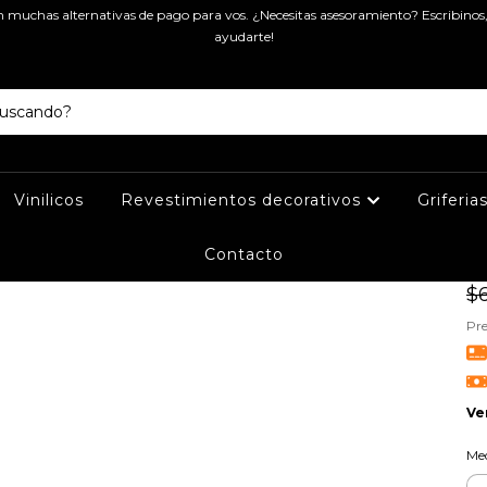
muchas alternativas de pago para vos. ¿Necesitas asesoramiento? Escribinos
Ini
ayudarte!
LU
Vinilicos
Revestimientos decorativos
Griferia
Contacto
$4
$6
Pre
Ve
Me