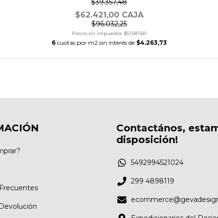
$39.357,48
$62.421,00 CAJA
$96.032,25
Precio sin impuestos
$51.587,60
6
cuotas por m2 sin interés de
$4.263,73
MACIÓN
Contactános, esta
disposición!
prar?
5492994521024
299 4898119
Frecuentes
ecommerce@gevadesign
 Devolución