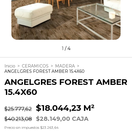
1
/
4
Inicio
>
CERAMICOS
>
MADERA
>
ANGELGRES FOREST AMBER 15.4X60
ANGELGRES FOREST AMBER
15.4X60
$18.044,23 M²
$25.777,62
$28.149,00 CAJA
$40.213,08
Precio sin impuestos
$23.263,64