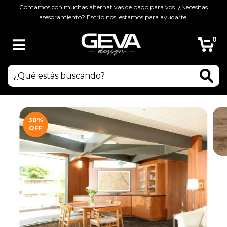
Contamos con muchas alternativas de pago para vos. ¿Necesitas
asesoramiento? Escribinos, estamos para ayudarte!
0
30
%
OFF