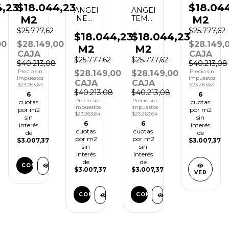
15.4X60
15.4X60
4,23
$18.04
$18.044,23
ANGELGRES
ANGELGRES
M2
M2
NEW
TEMPO
TAVOLA
SPIN
$25.777,62
$25.777,62
BEIGE
15.4X60
$18.044,23
$18.044,23
15.4X60
00
$28.149,
$28.149,00
M2
M2
CAJA
CAJA
$25.777,62
$25.777,62
$40.213,08
$40.213,08
Precio sin
Precio sin
$28.149,00
$28.149,00
impuestos
impuestos
CAJA
CAJA
$23.263,64
$23.263,64
$40.213,08
$40.213,08
6
6
Precio sin
Precio sin
cuotas
cuotas
impuestos
impuestos
por m2
por m2
$23.263,64
$23.263,64
sin
sin
6
6
interés
interés
cuotas
cuotas
de
de
por m2
por m2
$3.007,37
$3.007,37
sin
sin
interés
interés
de
de
COMPRAR
$3.007,37
$3.007,37
VER
COMPRAR
COMPRAR