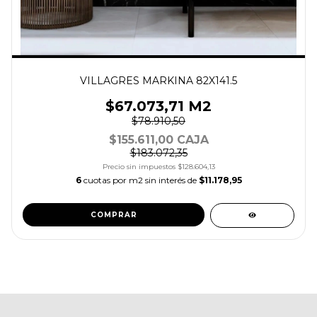
VILLAGRES MARKINA 82X141.5
$67.073,71 M2
$78.910,50
$155.611,00 CAJA
$183.072,35
Precio sin impuestos
$128.604,13
6
cuotas por m2 sin interés de
$11.178,95
COMPRAR