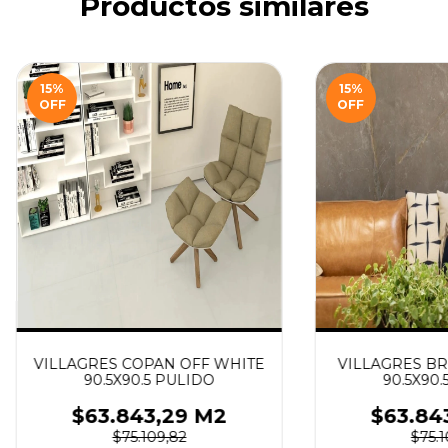
Productos similares
15
%
15
%
OFF
OFF
VILLAGRES COPAN OFF WHITE
VILLAGRES B
90.5X90.5 PULIDO
90.5X90.
$63.843,29 M2
$63.84
$75.109,82
$75.1