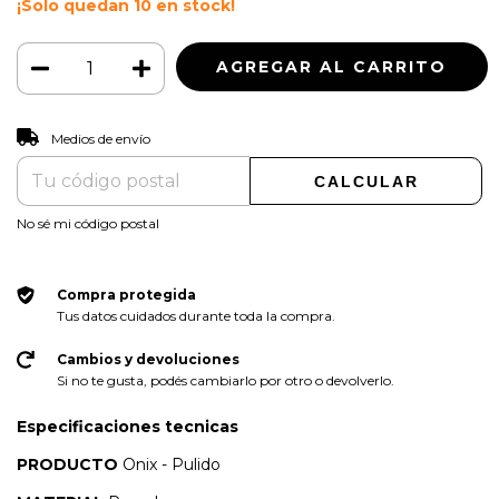
¡Solo quedan
10
en stock!
CAMBIAR CP
Entregas para el CP:
Medios de envío
CALCULAR
No sé mi código postal
Compra protegida
Tus datos cuidados durante toda la compra.
Cambios y devoluciones
Si no te gusta, podés cambiarlo por otro o devolverlo.
Especificaciones tecnicas
PRODUCTO
Onix
- Pulido