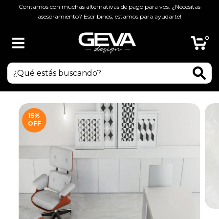
Contamos con muchas alternativas de pago para vos. ¿Necesitas
asesoramiento? Escribinos, estamos para ayudarte!
0
15
%
OFF