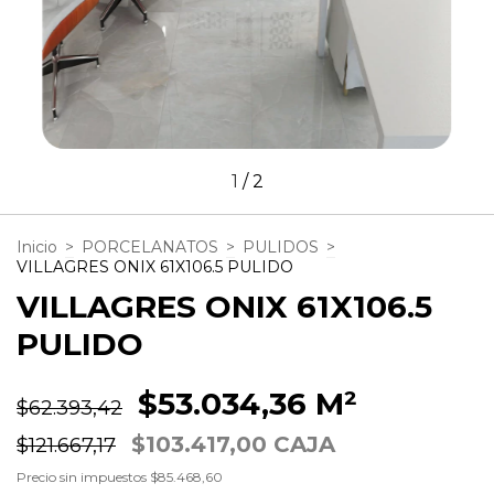
1
/
2
Inicio
>
PORCELANATOS
>
PULIDOS
>
VILLAGRES ONIX 61X106.5 PULIDO
VILLAGRES ONIX 61X106.5
PULIDO
$53.034,36 M²
$62.393,42
$103.417,00 CAJA
$121.667,17
Precio sin impuestos
$85.468,60