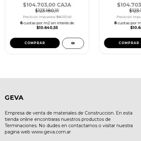
$104.703,00 CAJA
$104.703
$123.180,11
$123.
Precio sin impuestos
$86.531,40
Precio sin imp
6
cuotas por m2 sin interés de
6
cuotas por m2
$10.640,55
$10.6
COMPRAR
COMPRAR
GEVA
Empresa de venta de materiales de Construccion. En esta
tienda online encontraras nuestros productos de
Terminaciones. No dudes en contactarnos o visitar nuestra
pagina web www.geva.com.ar