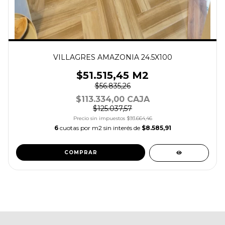
VILLAGRES AMAZONIA 24.5X100
$51.515,45 M2
$56.835,26
$113.334,00 CAJA
$125.037,57
Precio sin impuestos
$93.664,46
6
cuotas por m2 sin interés de
$8.585,91
COMPRAR