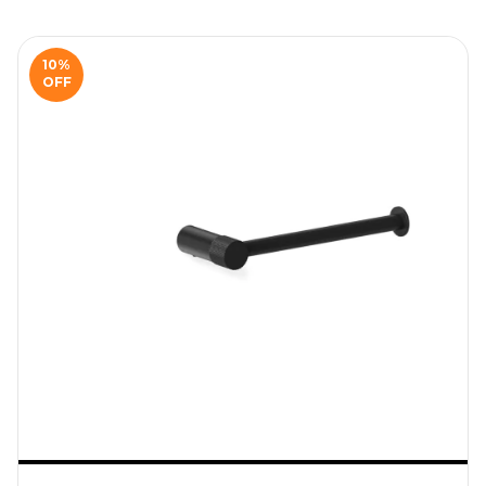
10
%
OFF