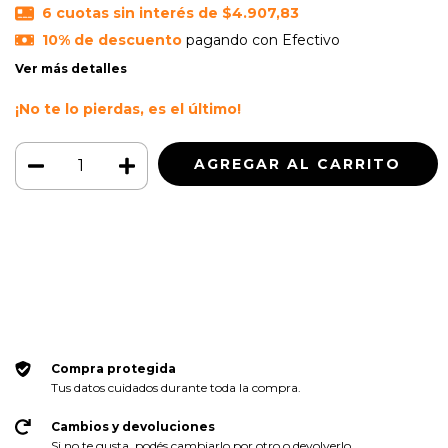
6
cuotas sin interés de
$4.907,83
10% de descuento
pagando con Efectivo
Ver más detalles
¡No te lo pierdas, es el último!
Medios de envío
CAMBIAR CP
Entregas para el CP:
CALCULAR
Iniciá sesión
y usá tus datos de entrega
No sé mi código postal
Compra protegida
Tus datos cuidados durante toda la compra.
Cambios y devoluciones
Si no te gusta, podés cambiarlo por otro o devolverlo.