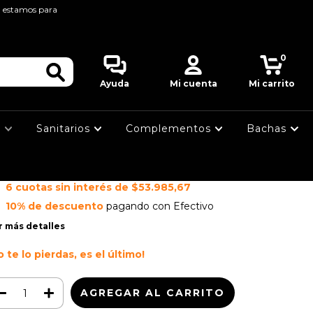
, estamos para
cio
>
GRIFERIAS
>
BAÑO
>
OBLECOMANDO
>
 PAMPA KIT BAÑO COMPLETO
0
FV PAMPA KIT
Ayuda
Mi cuenta
Mi carrito
BAÑO COMPLETO
s
Sanitarios
Complementos
Bachas
$323.914,00
359.904,83
cio sin impuestos
$267.697,52
6
cuotas sin interés de
$53.985,67
10% de descuento
pagando con Efectivo
r más detalles
o te lo pierdas, es el último!