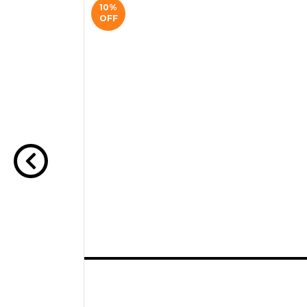
10
%
OFF