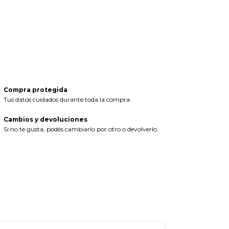
Medios de envío
CAMBIAR CP
regas para el CP:
CALCULAR
iciá sesión
y usá tus datos de entrega
sé mi código postal
Compra protegida
Tus datos cuidados durante toda la compra.
Cambios y devoluciones
Si no te gusta, podés cambiarlo por otro o devolverlo.