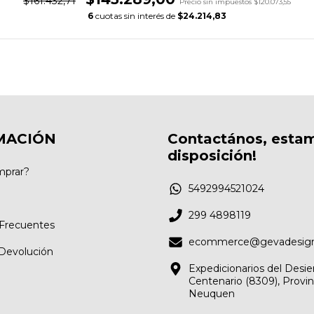
$161.432,71
Precio sin impuestos
$120.073,55
6
cuotas sin interés de
$24.214,83
MACIÓN
Contactános, esta
disposición!
prar?
5492994521024
299 4898119
Frecuentes
ecommerce@gevadesign
 Devolución
Expedicionarios del Desie
Centenario (8309), Provin
Neuquen