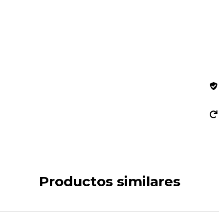
Ent
In
No 
Productos similares