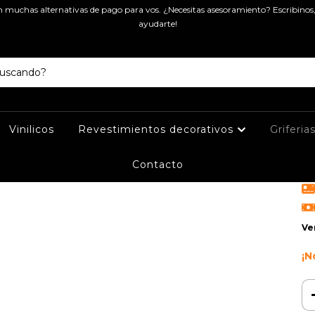
muchas alternativas de pago para vos. ¿Necesitas asesoramiento? Escribinos
Ini
ayudarte!
D
FV
Vinilicos
Revestimientos decorativos
Griferia
$
Contacto
Pre
Ve
¡N