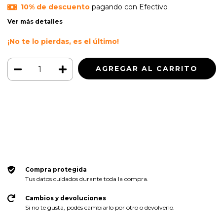
10% de descuento
pagando con Efectivo
Ver más detalles
¡No te lo pierdas, es el último!
Medios de envío
CAMBIAR CP
Entregas para el CP:
CALCULAR
Iniciá sesión
y usá tus datos de entrega
No sé mi código postal
Compra protegida
Tus datos cuidados durante toda la compra.
Cambios y devoluciones
Si no te gusta, podés cambiarlo por otro o devolverlo.