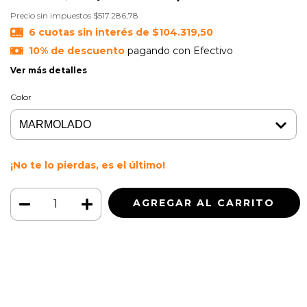
Precio sin impuestos
$517.286,78
6
cuotas sin interés de
$104.319,50
10% de descuento
pagando con Efectivo
Ver más detalles
Color
¡No te lo pierdas, es el último!
Medios de envío
CAMBIAR CP
Entregas para el CP:
CALCULAR
Iniciá sesión
y usá tus datos de entrega