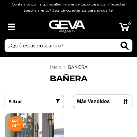
Contamos con muchas alternativas de pago para vos. ¿Necesitas
asesoramiento? Escribinos, estamos para ayudarte!
0
Inicio
>
BAÑERA
BAÑERA
Filtrar
14
%
OFF