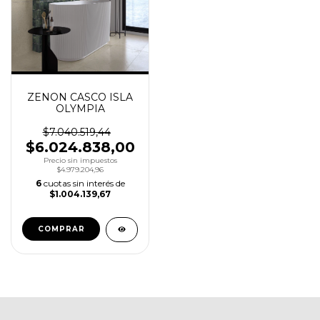
ZENON CASCO ISLA
OLYMPIA
$7.040.519,44
$6.024.838,00
Precio sin impuestos
$4.979.204,96
6
cuotas sin interés de
$1.004.139,67
COMPRAR