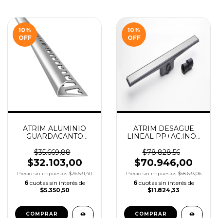
10
%
10
%
OFF
OFF
ATRIM ALUMINIO
ATRIM DESAGUE
GUARDACANTO
LINEAL PP+AC.INOX
CROMO BRILLANTE
CLASICO ESM. 70X6.8
10MM X2.50M
COD. DPP700T02SA
$35.669,88
$78.828,56
COD.1381
$32.103,00
$70.946,00
Precio sin impuestos
$26.531,40
Precio sin impuestos
$58.633,06
6
cuotas sin interés de
6
cuotas sin interés de
$5.350,50
$11.824,33