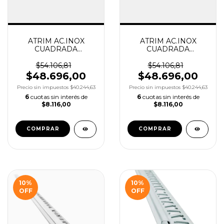
ATRIM AC.INOX
ATRIM AC.INOX
CUADRADA
CUADRADA
ESMERILADA
BRILLANTE 12X12MM
12X12MM X2.50M
X2.50M COD.1812
$54.106,81
$54.106,81
COD.1812
$48.696,00
$48.696,00
Precio sin impuestos
$40.244,63
Precio sin impuestos
$40.244,63
6
cuotas sin interés de
6
cuotas sin interés de
$8.116,00
$8.116,00
10
%
10
%
OFF
OFF