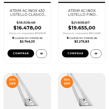
ATRIM AC.INOX 430
ATRIM AC.INOX
LISTELLO CLASICO
LISTELLO FINO
BRILLANTE 10X20
OPACO 10X4 X2.5M
X2.2M COD.430/02
COD.1632
$18.308,48
$21.838,87
$16.478,00
$19.655,00
Precio sin impuestos
$13.618,18
Precio sin impuestos
$16.243,80
6
cuotas sin interés de
6
cuotas sin interés de
$2.746,33
$3.275,83
10
%
10
%
OFF
OFF