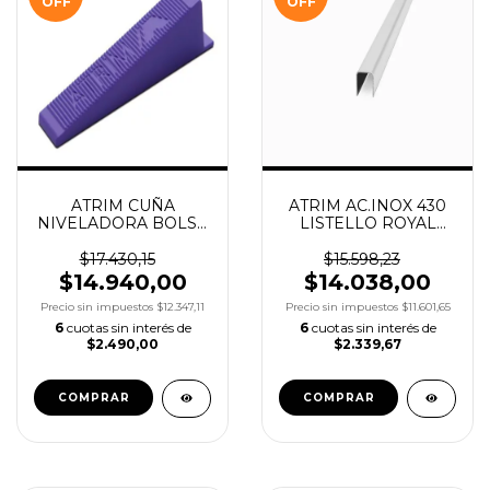
OFF
OFF
ATRIM CUÑA
ATRIM AC.INOX 430
NIVELADORA BOLSA
LISTELLO ROYAL
X150UN
BRILLANTE 10X10
X2.2M COD.430/01
$17.430,15
$15.598,23
$14.940,00
$14.038,00
Precio sin impuestos
$12.347,11
Precio sin impuestos
$11.601,65
6
cuotas sin interés de
6
cuotas sin interés de
$2.490,00
$2.339,67