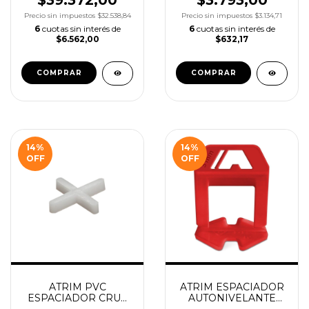
$39.372,00
$3.793,00
Precio sin impuestos
$32.538,84
Precio sin impuestos
$3.134,71
6
cuotas sin interés de
6
cuotas sin interés de
$6.562,00
$632,17
14
%
14
%
OFF
OFF
ATRIM PVC
ATRIM ESPACIADOR
ESPACIADOR CRUZ
AUTONIVELANTE