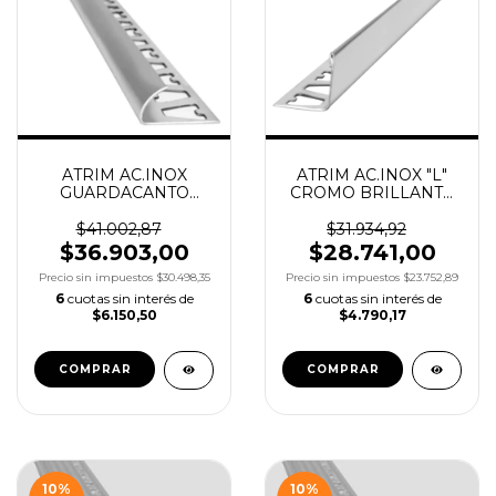
ATRIM AC.INOX
ATRIM AC.INOX "L"
GUARDACANTO
CROMO BRILLANTE
BRILLANTE 12MM
10MM X2.5M
X2.5M COD.1582
COD.1450
$41.002,87
$31.934,92
$36.903,00
$28.741,00
Precio sin impuestos
$30.498,35
Precio sin impuestos
$23.752,89
6
cuotas sin interés de
6
cuotas sin interés de
$6.150,50
$4.790,17
10
%
10
%