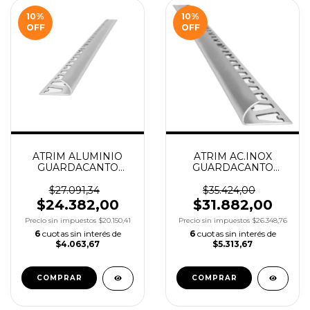
10
%
10
%
OFF
OFF
ATRIM ALUMINIO
ATRIM AC.INOX
GUARDACANTO
GUARDACANTO
CROMO MATE 10MM
BRILLANTE 10MM
X2.50M COD.1383
X2.5M COD.1580
$27.091,34
$35.424,00
$24.382,00
$31.882,00
Precio sin impuestos
$20.150,41
Precio sin impuestos
$26.348,76
6
cuotas sin interés de
6
cuotas sin interés de
$4.063,67
$5.313,67