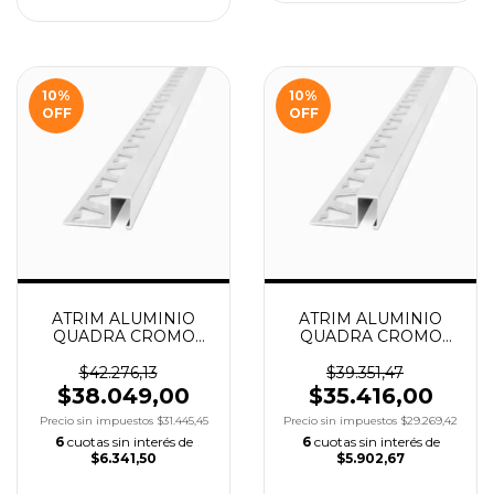
10
%
10
%
OFF
OFF
ATRIM ALUMINIO
ATRIM ALUMINIO
QUADRA CROMO
QUADRA CROMO
BRILLANTE 10X10
BRILLANTE 10X5
X2.5M COD.3421
X2.5M COD.1421
$42.276,13
$39.351,47
$38.049,00
$35.416,00
Precio sin impuestos
$31.445,45
Precio sin impuestos
$29.269,42
6
cuotas sin interés de
6
cuotas sin interés de
$6.341,50
$5.902,67