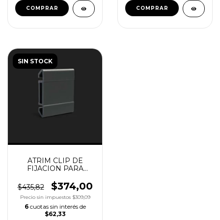
SIN STOCK
ATRIM CLIP DE
FIJACION PARA
ZOCALOS XUNIDAD
COD.2299
$374,00
$435,82
Precio sin impuestos
$309,09
6
cuotas sin interés de
$62,33