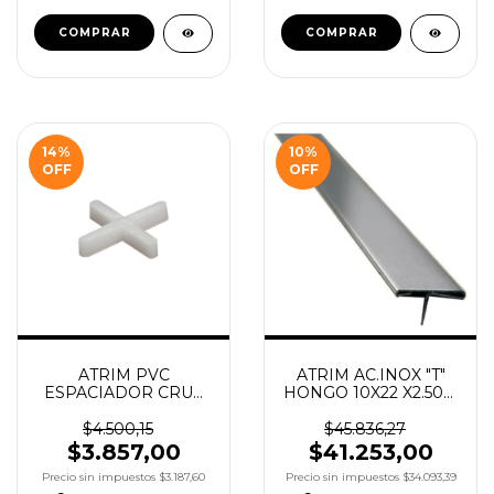
14
%
10
%
OFF
OFF
ATRIM PVC
ATRIM AC.INOX "T"
ESPACIADOR CRUZ
HONGO 10X22 X2.50M
2MM BOLSA X 250UN
COD.2631
COD.5225
$4.500,15
$45.836,27
$3.857,00
$41.253,00
Precio sin impuestos
$3.187,60
Precio sin impuestos
$34.093,39