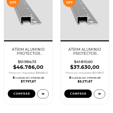
OFF
OFF
ATRIM ALUMINIO
ATRIM ALUMINIO
PROTECTOR
PROTECTOR
ESCALON 12.5X20
ESCALON 10.5X20
X2.5M COD.1996
X2.5M COD.1994
$51.984,73
$41.810,60
$46.786,00
$37.630,00
Precio sin impuestos
$38.666,12
Precio sin impuestos
$31.099,17
6
cuotas sin interés de
6
cuotas sin interés de
$7.797,67
$6.271,67