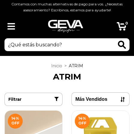
Contamos con muchas alternativas de pago para vos. ¿Necesitas
asesoramiento? Escribinos, estamos para ayudarte!
0
Inicio
>
ATRIM
ATRIM
Filtrar
14
%
14
%
OFF
OFF