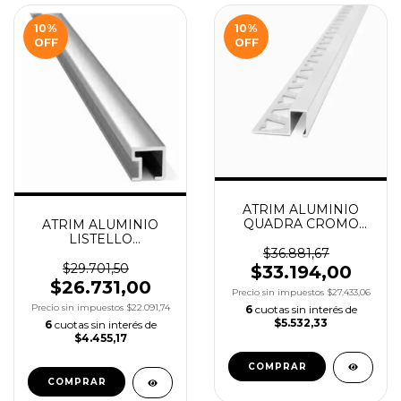
10
%
10
%
OFF
OFF
ATRIM ALUMINIO
QUADRA CROMO
ATRIM ALUMINIO
MATE 10X10 X2.5M
LISTELLO
COD.3423
$36.881,67
CUADRADO CROMO
BRILLANTE 9X9
$29.701,50
$33.194,00
2.45M COD.1431
$26.731,00
Precio sin impuestos
$27.433,06
Precio sin impuestos
$22.091,74
6
cuotas sin interés de
$5.532,33
6
cuotas sin interés de
$4.455,17