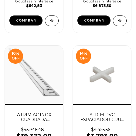
6
cuotas sin interés de
6
cuotas sin interés de
$642,83
$6.875,50
10
%
14
%
OFF
OFF
ATRIM AC.INOX
ATRIM PVC
CUADRADA
ESPACIADOR CRUZ
ESMERILADA
5MM BOLSAX100UN
10X10MM X2.50M
COD.5260
$43.746,48
$4.425,56
COD.1810