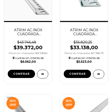
ATRIM AC.INOX
ATRIM AC.INOX
CUADRADA
CUADRADA
BRILLANTE 10X10MM
BRILLANTE 10X7MM
X2.50M COD.1810
X2.50M COD.1604
$43.746,48
$36.820,25
$39.372,00
$33.138,00
Precio sin impuestos
$32.538,84
Precio sin impuestos
$27.386,78
6
cuotas sin interés de
6
cuotas sin interés de
$6.562,00
$5.523,00
10
%
10
%
OFF
OFF