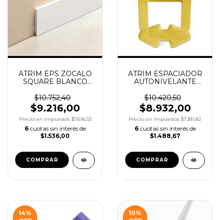
ATRIM EPS ZOCALO
ATRIM ESPACIADOR
SQUARE BLANCO
AUTONIVELANTE
50MM X2.5M
CLIP 2MM X150UN
COD.2301
COD.5094
$10.752,40
$10.420,50
$9.216,00
$8.932,00
Precio sin impuestos
$7.616,53
Precio sin impuestos
$7.381,82
6
cuotas sin interés de
6
cuotas sin interés de
$1.536,00
$1.488,67
14
%
10
%