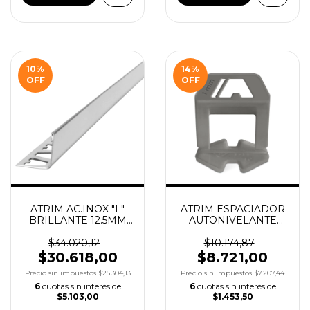
10
%
14
%
OFF
OFF
ATRIM AC.INOX "L"
ATRIM ESPACIADOR
BRILLANTE 12.5MM
AUTONIVELANTE
X2.5M COD.1452
CLIP 1MM X150UN
COD.5092
$34.020,12
$10.174,87
$30.618,00
$8.721,00
Precio sin impuestos
$25.304,13
Precio sin impuestos
$7.207,44
6
cuotas sin interés de
6
cuotas sin interés de
$5.103,00
$1.453,50