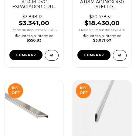
ATRIM PVC
ATRIM AC.INOX 430
ESPACIADOR CRUZ
LISTELLO
1.5MM BOLSAX250UN
EMPERDOR
COD.5215
BRILLANTE 10X30
$3.898,12
$20.478,31
X2.2M COD.430/03
$3.341,00
$18.430,00
Precio sin impuestos
$2.761,16
Precio sin impuestos
$15.231,40
6
cuotas sin interés de
6
cuotas sin interés de
$556,83
$3.071,67
10
%
10
%
OFF
OFF